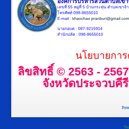
องค์การบริหารส่วนตำบลเขา
เลขที่ 55 หมู่ที่ 5 บ้านกระทุ่น ตำบลเขา
โทรศัพท์ 098-8655010
E-mail :
khaochao.pranburi@gmail.co
นายกอบต : 087-9215914
สำนักปลัด : 098-8655010
นโยบายการค
ลิขสิทธิ์ © 2563 - 25
จังหวัดประจวบคีรีข
Tha