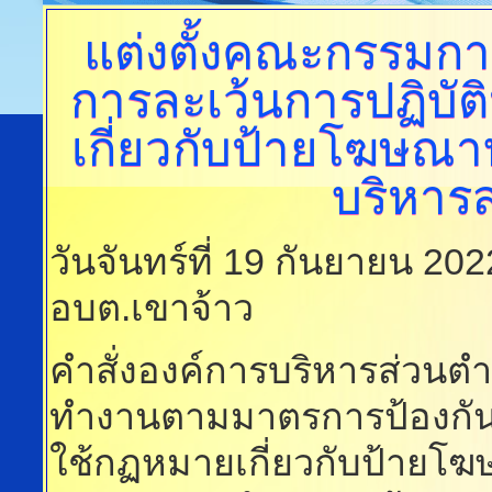
แต่งตั้งคณะกรรมก
การละเว้นการปฏิบัต
เกี่ยวกับป้ายโฆษ
บริหาร
วันจันทร์ที่ 19 กันยายน 20
อบต.เขาจ้าว
คำสั่งองค์การบริหารส่วนตำ
ทำงานตามมาตรการป้องกันกา
ใช้กฏหมายเกี่ยวกับป้าย