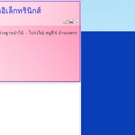
เล็กทรินิกส์
านป่าไม้ - โปร่งไผ่) หมู่ที่ 6 บ้านแพรก