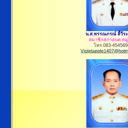
น.ส.พรรณภรณ์ ลี้วีระ
สมาชิกสภาอบต.หมู่ท
โทร
083-454569
.
Violetapple1407@hotm