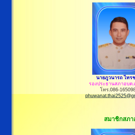
นายภูวนารถ ไทรช
รองประธานสภาอบต.เ
โทร.086-16509
phuwanat.thai2525@g
สมาชิกสภาอ