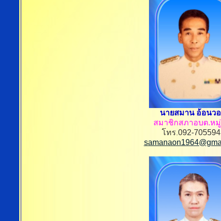
นายสมาน อ้อนว
สมาชิกสภาอบต.หมู่ท
โทร
092-705594
.
samanaon1964@gmai